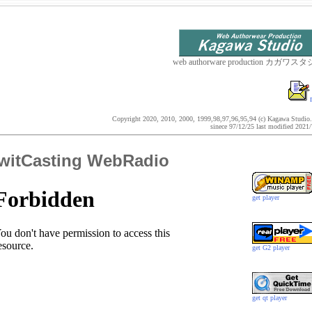
web authorware production カガワス
Copyright 2020, 2010, 2000, 1999,98,97,96,95,94 (c) Kagawa Studio
sinece 97/12/25 last modified 2021
witCasting WebRadio
get player
get G2 player
get qt player