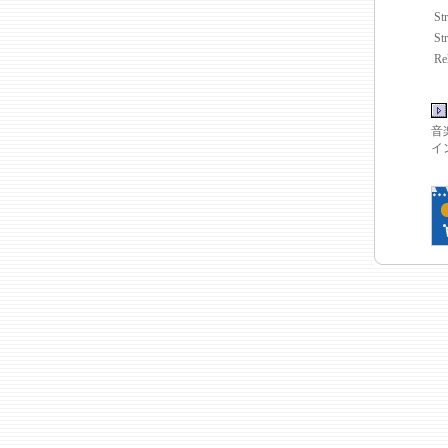
Str
St
Re
音
イ