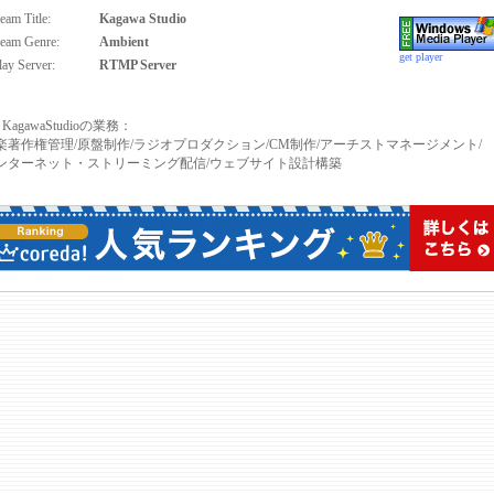
eam Title:
Kagawa Studio
ream Genre:
Ambient
get player
lay Server:
RTMP Server
KagawaStudioの業務：
楽著作権管理/原盤制作/ラジオプロダクション/CM制作/アーチストマネージメント/
ンターネット・ストリーミング配信/ウェブサイト設計構築